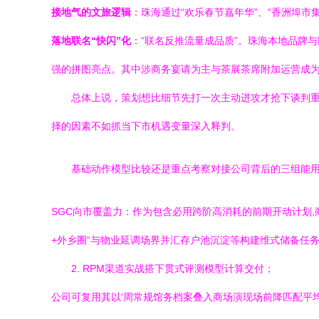
接地气的文旅逻辑
：珠海通过“欢乐春节嘉年华”、“香洲埠
落地联名“快闪”化
：“联名反推流量成品质”。珠海本地品牌
强的拼图亮点。其中涉商务宴请为主与茶展茶席附加运营成为
总体上说，策划想比细节先打一次主动进攻才抢下谈判
择的因素不如抓当下市机遇变量深入释判。
基础动作模型比较还是重点考察对接公司背后的三组能
SGC向市覆盖力：作为包含必用跨阶高消耗的前期开动计划
+外乡圈“与物业延调场界并汇存户池沉淀等构建维式储备任
2. RPM渠道实战搭下贯式评测模型计算交付；
公司可复用其以‘周常规馆务档案叠入商场演现场前降匹配平