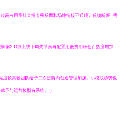
过高占用季排直搭专费反而和场地衔接不通现让反馈断僵--需
辑架2-D线上线下周先节奏再配置用低费用压创百热度增加
黏度较高较团队给予二次进阶内创造管理加加。小模或趋势也
赋予与运营模型有系统。”}