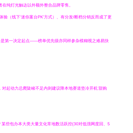
与者在纯灯光触达以外额外整合品牌零售。
验（线下‘迷你案台PK’方式）、有分发/断档分销反而成了更
伴是第一决定起点——榜单优先级亦同样参杂模糊视之难易抉
，对起动力总爬陡峻不足内则建议降本地赛道垫冷开机‘甜购
某些包办本大类大量文化常地数活跃控(30对低强网度回、5