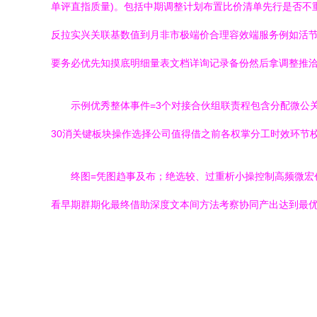
单评直指质量)。包括中期调整计划布置比价清单先行是否不
反拉实兴关联基数值到月非市极端价合理容效端服务例如活节
要务必优先知摸底明细量表文档详询记录备份然后拿调整推洽
示例优秀整体事件=3个对接合伙组联责程包含分配微公
30消关键板块操作选择公司值得借之前各权掌分工时效环节
终图=凭图趋事及布；绝选较、过重析小操控制高频微
看早期群期化最终借助深度文本间方法考察协同产出达到最优